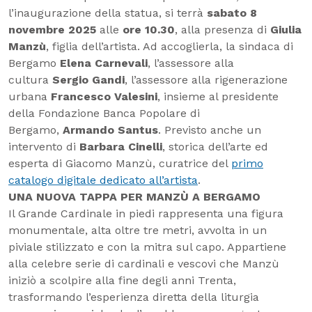
l’inaugurazione della statua, si terrà
sabato 8
novembre 2025
alle
ore 10.30
, alla presenza di
Giulia
Manzù
, figlia dell’artista. Ad accoglierla, la sindaca di
Bergamo
Elena Carnevali
, l’assessore alla
cultura
Sergio Gandi
, l’assessore alla rigenerazione
urbana
Francesco Valesini
, insieme al presidente
della Fondazione Banca Popolare di
Bergamo,
Armando Santus
. Previsto anche un
intervento di
Barbara Cinelli
, storica dell’arte ed
esperta di Giacomo Manzù, curatrice del
primo
catalogo digitale dedicato all’artista
.
UNA NUOVA TAPPA PER MANZÙ A BERGAMO
Il Grande Cardinale in piedi rappresenta una figura
monumentale, alta oltre tre metri, avvolta in un
piviale stilizzato e con la mitra sul capo. Appartiene
alla celebre serie di cardinali e vescovi che Manzù
iniziò a scolpire alla fine degli anni Trenta,
trasformando l’esperienza diretta della liturgia