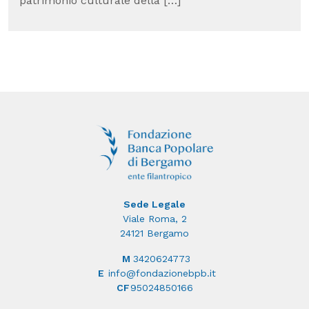
patrimonio culturale della […]
Sede Legale
Viale Roma, 2
24121 Bergamo
M
3420624773
E
info@fondazionebpb.it
CF
95024850166