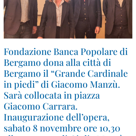
Fondazione Banca Popolare di
Bergamo dona alla città di
Bergamo il “Grande Cardinale
in piedi” di Giacomo Manzù.
Sarà collocata in piazza
Giacomo Carrara.
Inaugurazione dell’opera,
sabato 8 novembre ore 10,30