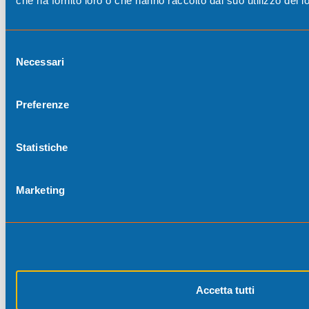
che ha fornito loro o che hanno raccolto dal suo utilizzo dei lo
Selezione
Necessari
del
consenso
Preferenze
Statistiche
Marketing
Accetta tutti