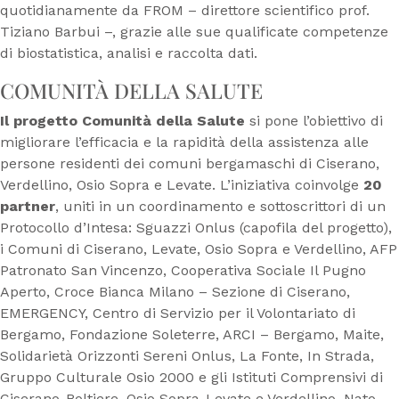
quotidianamente da FROM – direttore scientifico prof.
Tiziano Barbui –, grazie alle sue qualificate competenze
di biostatistica, analisi e raccolta dati.
COMUNITÀ DELLA SALUTE
Il progetto Comunità della Salute
si pone l’obiettivo di
migliorare l’efficacia e la rapidità della assistenza alle
persone residenti dei comuni bergamaschi di Ciserano,
Verdellino, Osio Sopra e Levate. L’iniziativa coinvolge
20
partner
, uniti in un coordinamento e sottoscrittori di un
Protocollo d’Intesa: Sguazzi Onlus (capofila del progetto),
i Comuni di Ciserano, Levate, Osio Sopra e Verdellino, AFP
Patronato San Vincenzo, Cooperativa Sociale Il Pugno
Aperto, Croce Bianca Milano – Sezione di Ciserano,
EMERGENCY, Centro di Servizio per il Volontariato di
Bergamo, Fondazione Soleterre, ARCI – Bergamo, Maite,
Solidarietà Orizzonti Sereni Onlus, La Fonte, In Strada,
Gruppo Culturale Osio 2000 e gli Istituti Comprensivi di
Ciserano-Boltiere, Osio Sopra-Levate e Verdellino. Nato