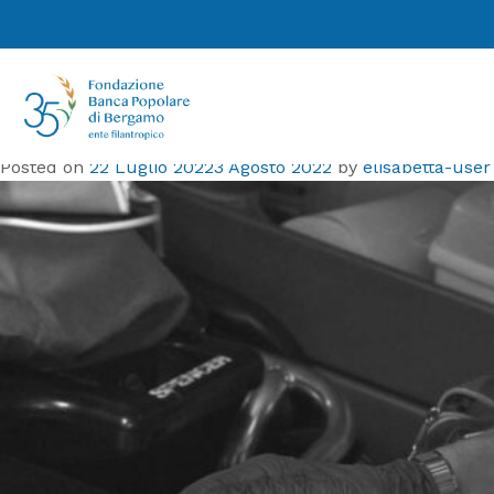
Mese:
Luglio 2022
Fondazione BPB sostiene un progetto
di ricerca di Comunità della Salute e
FROM
Posted on
22 Luglio 2022
3 Agosto 2022
by
elisabetta-user