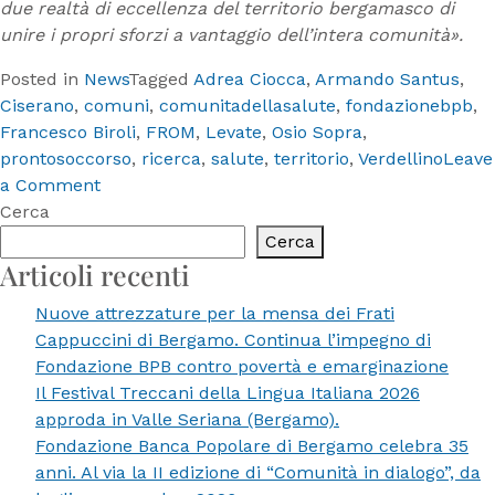
due realtà di eccellenza del territorio bergamasco di
unire i propri sforzi a vantaggio dell’intera comunità».
Posted in
News
Tagged
Adrea Ciocca
,
Armando Santus
,
Ciserano
,
comuni
,
comunitadellasalute
,
fondazionebpb
,
Francesco Biroli
,
FROM
,
Levate
,
Osio Sopra
,
prontosoccorso
,
ricerca
,
salute
,
territorio
,
Verdellino
Leave
on
a Comment
Fondazione
Cerca
BPB
Cerca
sostiene
Articoli recenti
un
Nuove attrezzature per la mensa dei Frati
progetto
Cappuccini di Bergamo. Continua l’impegno di
di
Fondazione BPB contro povertà e emarginazione
ricerca
Il Festival Treccani della Lingua Italiana 2026
di
approda in Valle Seriana (Bergamo).
Comunità
Fondazione Banca Popolare di Bergamo celebra 35
della
anni. Al via la II edizione di “Comunità in dialogo”, da
Salute