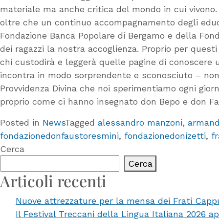
materiale ma anche critica del mondo in cui vivono.
oltre che un continuo accompagnamento degli educator
Fondazione Banca Popolare di Bergamo e della Fondaz
dei ragazzi la nostra accoglienza. Proprio per quest
chi custodirà e leggerà quelle pagine di conoscere u
incontra in modo sorprendente e sconosciuto – nono
Provvidenza Divina che noi sperimentiamo ogni giorno
proprio come ci hanno insegnato don Bepo e don Fa
Posted in
News
Tagged
alessandro manzoni
,
armand
fondazionedonfaustoresmini
,
fondazionedonizetti
,
fr
Cerca
Cerca
Articoli recenti
Nuove attrezzature per la mensa dei Frati Capp
Il Festival Treccani della Lingua Italiana 2026 a