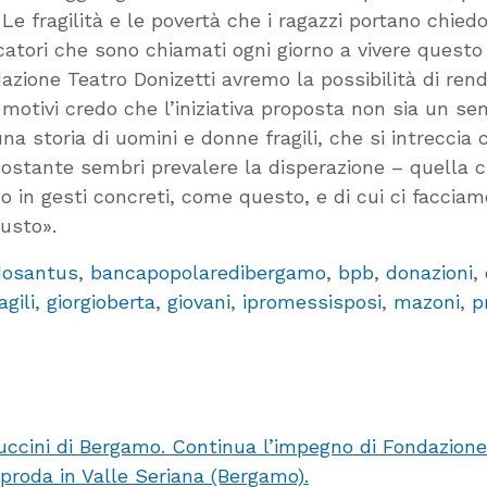
 Le fragilità e le povertà che i ragazzi portano ch
i che sono chiamati ogni giorno a vivere questo lavo
ione Teatro Donizetti avremo la possibilità di rend
i motivi credo che l’iniziativa proposta non sia un 
na storia di uomini e donne fragili, che si intreccia
stante sembri prevalere la disperazione – quella ch
 in gesti concreti, come questo, e di cui ci facciam
usto».
osantus
,
bancapopolaredibergamo
,
bpb
,
donazioni
,
agili
,
giorgioberta
,
giovani
,
ipromessisposi
,
mazoni
,
p
uccini di Bergamo. Continua l’impegno di Fondazion
pproda in Valle Seriana (Bergamo).