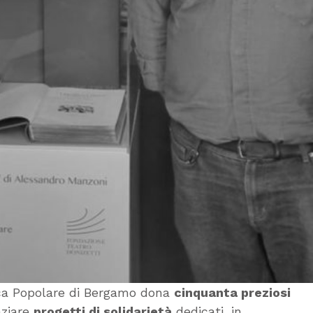
nca Popolare di Bergamo dona
cinquanta preziosi
nziare
progetti di solidarietà
dedicati, in