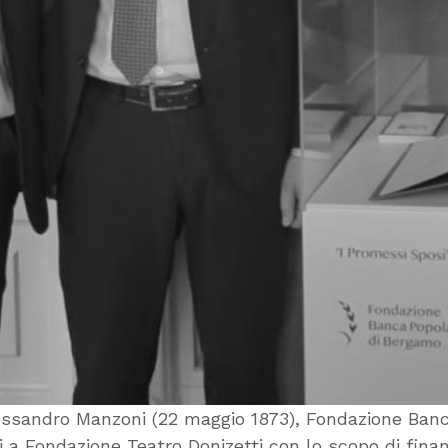
Alessandro Manzoni (22 maggio 1873), Fondazione Ba
a Fondazione Teatro Donizetti con lo scopo di fina