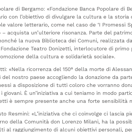
olare di Bergamo: «Fondazione Banca Popolare di Ber
io con l’obiettivo di divulgare la cultura e la storia 
ole valore letterario, come nel caso de ‘I Promessi S
– acquista un’ulteriore risonanza. Parte del patrim
 nonché la nuova Biblioteca dei Comuni, realizzata da
 Fondazione Teatro Donizetti, interlocutore di primo
promozione della cultura e solidarietà sociale».
ti: «Nella ricorrenza del 150° della morte di Aless
anti del nostro paese accogliendo la donazione da pa
essi a disposizione di tutti coloro che vorranno dona
 giovani. È un’iniziativa a cui teniamo in modo parti
etti è sempre presente anche una forte sensibilità nei
to Resmini: «L’iniziativa che ci coinvolge ci lascia p
rno della Comunità don Lorenzo Milani, ha la possib
ti al raggiungimento di alcuni obiettivi personali, 