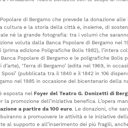
 Popolare di Bergamo che prevede la donazione alle is
 la cultura e la storia della città e, insieme, di sost
cale nè la grande fotografia: tra i volumi che sarann
dizione voluta dalla Banca Popolare di Bergamo nel 1
i (prima edizione Poligrafiche Bolis 1982), l’intera col
a Banca Popolare di Bergamo e le poligrafiche Bolis
i d’arte), ‘Terra di Bergamo’ (edita nel 1969, in occa
Sposi’ (pubblicata tra il 1840 e il 1842 in 106 disp
ergamo nel 1985 in occasione del bicentenario della 
 è esposta nel
Foyer del Teatro G. Donizetti di Be
 la promozione dell’iniziativa benefica. L’opera ma
azione a partire da 100 euro
. Le donazioni, che sar
ibuiranno a promuovere le attività e le iniziative del
olte al supporto e all’inserimento dei più fragili, anc