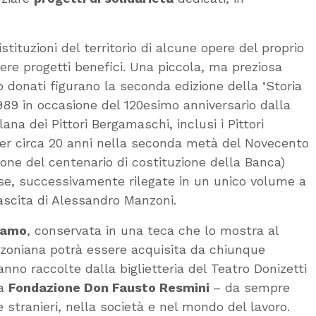
tituzioni del territorio di alcune opere del proprio
enere progetti benefici. Una piccola, ma preziosa
o donati figurano la seconda edizione della ‘Storia
989 in occasione del 120esimo anniversario dalla
lana dei Pittori Bergamaschi, inclusi i Pittori
 per circa 20 anni nella seconda metà del Novecento
sione del centenario di costituzione della Banca)
ense, successivamente rilegate in un unico volume a
nascita di Alessandro Manzoni.
rgamo
, conservata in una teca che lo mostra al
nzoniana potrà essere acquisita da chiunque
anno raccolte dalla biglietteria del Teatro Donizetti
la
Fondazione Don Fausto Resmini
– da sempre
he stranieri, nella società e nel mondo del lavoro.