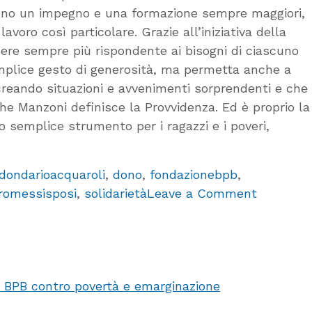
iedono un impegno e una formazione sempre maggiori,
ro così particolare. Grazie all’iniziativa della
ere sempre più rispondente ai bisogni di ciascuno
semplice gesto di generosità, ma permetta anche a
 creando situazioni e avvenimenti sorprendenti e che
e Manzoni definisce la Provvidenza. Ed è proprio la
o semplice strumento per i ragazzi e i poveri,
dondarioacquaroli
,
dono
,
fondazionebpb
,
on
romessisposi
,
solidarietà
Leave a Comment
‘I
Promessi
Sposi’,
cinquant
e BPB contro povertà e emarginazione
preziosi
volumi