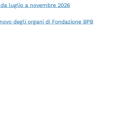
, da luglio a novembre 2026
in
dono
nnovo degli organi di Fondazione BPB
a
sostegno
dei
progetti
per
i
giovani
di
Fondazio
Don
Fausto
Resmini