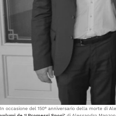
In occasione del 150° anniversario della morte di 
volumi de ‘I Promessi Sposi’
di Alessandro Manzoni 