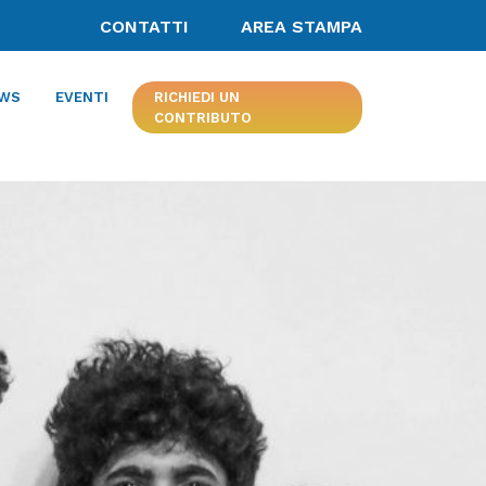
CONTATTI
AREA STAMPA
ograno’, a Bolgare: un minibus
WS
EVENTI
RICHIEDI UN
CONTRIBUTO