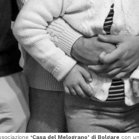
ssociazione
‘Casa del Melograno’
di Bolgare
con un 