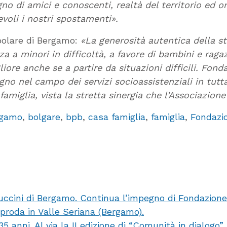
egno di amici e conoscenti, realtà del territorio ed
voli i nostri spostamenti».
olare di Bergamo:
«La generosità autentica della st
a a minori in difficoltà, a favore di bambini e ragaz
iore anche se a partire da situazioni difficili. Fo
no nel campo dei servizi socioassistenziali in tutt
amiglia, vista la stretta sinergia che l’Associazione 
rgamo
,
bolgare
,
bpb
,
casa famiglia
,
famiglia
,
Fondazi
uccini di Bergamo. Continua l’impegno di Fondazion
pproda in Valle Seriana (Bergamo).
anni. Al via la II edizione di “Comunità in dialogo”