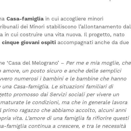
una
Casa-famiglia
in cui accogliere minori
Tribunali dei Minori stabiliscono l’allontanamento dal
a in cui costruire una vita nuova. Il progetto, nato
i
cinque giovani ospiti
accompagnati anche da due
one ‘Casa del Melograno’ –
Per me e mia moglie, che
oro amore, un posto sicuro e anche delle semplici
 davvero numerosi i bambini e le bambine che hanno
 una Casa-famiglia. Le situazioni familiari di
getto promosso dai Servizi sociali per vivere un
o maturate le condizioni, ma che in generale lavora
l primo ragazzo che abbiamo accolto, alcuni anni
ia vita. L’amore di una famiglia fa rifiorire questi
sa-famiglia continua a crescere, e tra le necessità