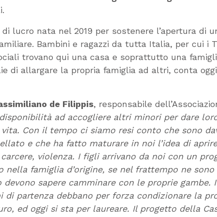
i.
di lucro nata nel 2019 per sostenere l’apertura di 
miliare. Bambini e ragazzi da tutta Italia, per cui i 
Sociali trovano qui una casa e soprattutto una famigli
e di allargare la propria famiglia ad altri, conta ogg
ssimiliano de Filippis
, responsabile dell’Associazi
a disponibilità ad accogliere altri minori per dare l
ria vita. Con il tempo ci siamo resi conto che sono
llato e che ha fatto maturare in noi l’idea di aprire
arcere, violenza. I figli arrivano da noi con un pro
ro nella famiglia d’origine, se nel frattempo ne son
ro devono sapere camminare con le proprie gambe. I
i di partenza debbano per forza condizionare la propr
ro, ed oggi si sta per laureare. Il progetto della Ca