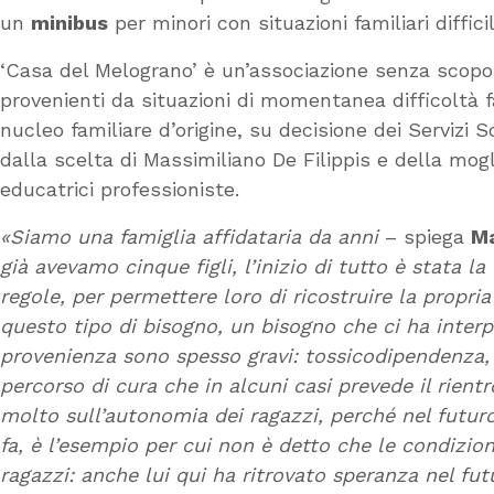
un
minibus
per minori con situazioni familiari difficil
‘Casa del Melograno’ è un’associazione senza scopo 
provenienti da situazioni di momentanea difficoltà fa
nucleo familiare d’origine, su decisione dei Servizi 
dalla scelta di Massimiliano De Filippis e della mogli
educatrici professioniste.
«Siamo una famiglia affidataria da anni
– spiega
Ma
già avevamo cinque figli, l’inizio di tutto è stata l
regole, per permettere loro di ricostruire la prop
questo tipo di bisogno, un bisogno che ci ha interpe
provenienza sono spesso gravi: tossicodipendenza, c
percorso di cura che in alcuni casi prevede il rient
molto sull’autonomia dei ragazzi, perché nel futu
fa, è l’esempio per cui non è detto che le condizion
ragazzi: anche lui qui ha ritrovato speranza nel futu