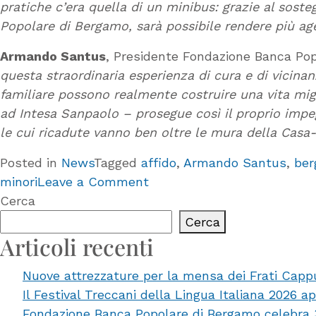
pratiche c’era quella di un minibus: grazie al sost
Popolare di Bergamo, sarà possibile rendere più age
Armando Santus
, Presidente Fondazione Banca Pop
questa straordinaria esperienza di cura e di vicinanz
familiare possono realmente costruire una vita migl
ad Intesa Sanpaolo – prosegue così il proprio impeg
le cui ricadute vanno ben oltre le
mura della Casa-f
Posted in
News
Tagged
affido
,
Armando Santus
,
be
on
minori
Leave a Comment
Fondazione
Cerca
Banca
Cerca
Popolare
Articoli recenti
di
Nuove attrezzature per la mensa dei Frati Capp
Bergamo
Il Festival Treccani della Lingua Italiana 2026 a
sostiene
Fondazione Banca Popolare di Bergamo celebra 35 
‘Casa