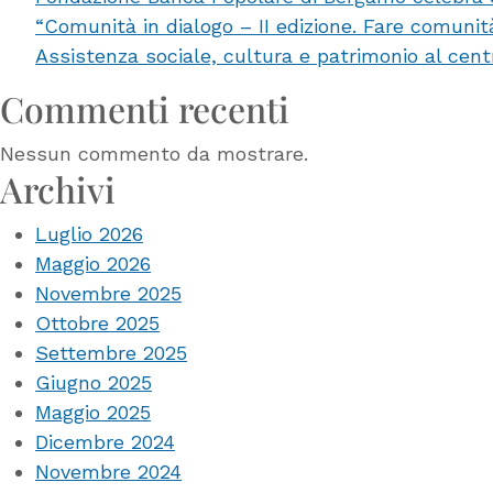
“Comunità in dialogo – II edizione. Fare comuni
del
Assistenza sociale, cultura e patrimonio al cent
Melograno’,
a
Commenti recenti
Bolgare:
un
Nessun commento da mostrare.
minibus
Archivi
per
Luglio 2026
i
Maggio 2026
cinque
Novembre 2025
minori
Ottobre 2025
provenienti
Settembre 2025
da
Giugno 2025
situazioni
Maggio 2025
familiari
Dicembre 2024
difficili
Novembre 2024