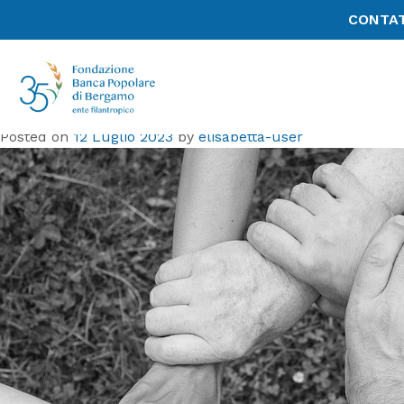
Tag:
cav
CONTAT
Fondazione Bpb per il sociale: oltre 70
mila euro per donne, giovani e persone
fragili
Posted on
12 Luglio 2023
by
elisabetta-user