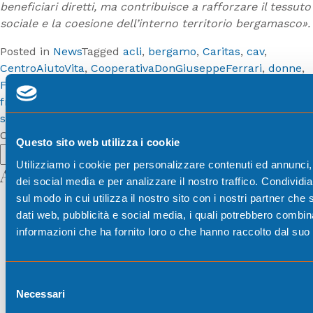
beneficiari diretti, ma contribuisce a rafforzare il tessuto
sociale e la coesione dell’interno territorio bergamasco».
Posted in
News
Tagged
acli
,
bergamo
,
Caritas
,
cav
,
CentroAiutoVita
,
CooperativaDonGiuseppeFerrari
,
donne
,
Fondazione Bpb
,
FondazioneOperaBonomelli
,
formazione
,
fragili
,
giovani
,
IstitutoPalazzolo
,
margini
,
Sociale
,
on
suorepoverelle
,
vulnerabilità
Leave a Comment
Fondazion
Cerca
Questo sito web utilizza i cookie
Bpb
Cerca
Utilizziamo i cookie per personalizzare contenuti ed annunci, 
per
Articoli recenti
dei social media e per analizzare il nostro traffico. Condividi
il
sul modo in cui utilizza il nostro sito con i nostri partner che 
Nuove attrezzature per la mensa dei Frati
sociale:
dati web, pubblicità e social media, i quali potrebbero combin
Cappuccini di Bergamo. Continua l’impegno di
oltre
informazioni che ha fornito loro o che hanno raccolto dal suo u
Fondazione BPB contro povertà e emarginazione
70
Il Festival Treccani della Lingua Italiana 2026
mila
approda in Valle Seriana (Bergamo).
euro
Selezione
Fondazione Banca Popolare di Bergamo celebra 35
per
Necessari
del
anni. Al via la II edizione di “Comunità in dialogo”, da
donne,