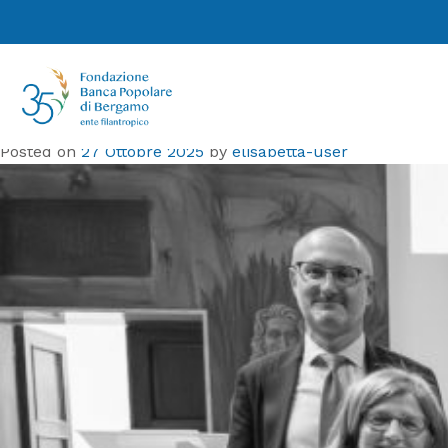
Tag:
Giovanni Foresti
Finanza e bene comune al centro
dell’ultimo incontro della Rassegna
‘Comunità in dialogo’
Posted on
27 Ottobre 2025
by
elisabetta-user