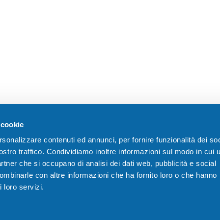
 cookie
rsonalizzare contenuti ed annunci, per fornire funzionalità dei soc
ostro traffico. Condividiamo inoltre informazioni sul modo in cui u
partner che si occupano di analisi dei dati web, pubblicità e social
combinarle con altre informazioni che ha fornito loro o che hanno
Sede Legale
M
3420624773
 loro servizi.
Viale Roma, 2
E
info@fondazionebpb.it
24121 Bergamo
CF
95024850166