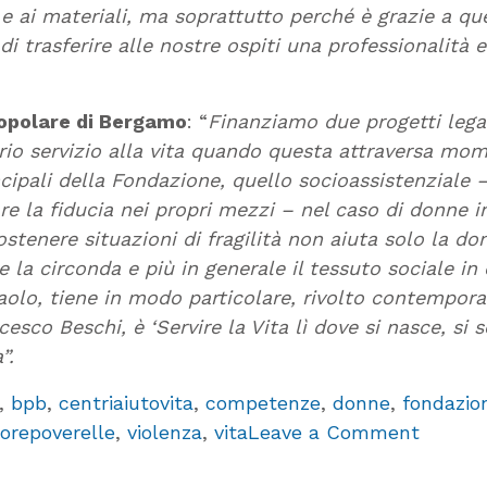
o e ai materiali, ma soprattutto perché è grazie a 
 di trasferire alle nostre ospiti una professionalit
opolare di Bergamo
: “
Finanziamo due progetti legat
roprio servizio alla vita quando questa attraversa m
cipali della Fondazione, quello socioassistenziale –
e la fiducia nei propri mezzi – nel caso di donne in
 sostenere situazioni di fragilità non aiuta solo l
e la circonda e più in generale il tessuto sociale i
olo, tiene in modo particolare, rivolto contempor
sco Beschi, è ‘Servire la Vita lì dove si nasce, si 
”.
,
bpb
,
centriaiutovita
,
competenze
,
donne
,
fondazio
on
orepoverelle
,
violenza
,
vita
Leave a Comment
Doppio