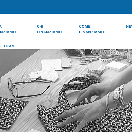
ne Banca Popolare di Bergamo p
A
CHI
COME
NE
ANZIAMO
FINANZIAMO
FINANZIAMO
a-user