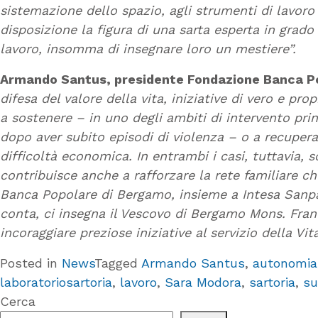
sistemazione dello spazio, agli strumenti di lavor
disposizione la figura di una sarta esperta in grado
lavoro, insomma di insegnare loro un mestiere”.
Armando Santus, presidente Fondazione Banca P
difesa del valore della vita, iniziative di vero e p
a sostenere – in uno degli ambiti di intervento prin
dopo aver subito episodi di violenza – o a recuperar
difficoltà economica. In entrambi i casi, tuttavia,
contribuisce anche a rafforzare la rete familiare ch
Banca Popolare di Bergamo, insieme a Intesa Sanpa
conta, ci insegna il Vescovo di Bergamo Mons. France
incoraggiare preziose iniziative al servizio della Vita
Posted in
News
Tagged
Armando Santus
,
autonomia
laboratoriosartoria
,
lavoro
,
Sara Modora
,
sartoria
,
su
Cerca