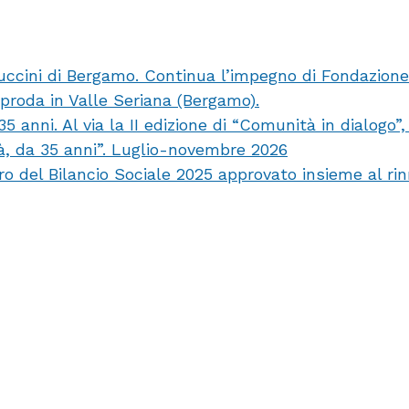
interve
di
Fondaz
uccini di Bergamo. Continua l’impegno di Fondazion
Banca
pproda in Valle Seriana (Bergamo).
Popola
anni. Al via la II edizione di “Comunità in dialogo”
di
tà, da 35 anni”. Luglio-novembre 2026
Berga
ro del Bilancio Sociale 2025 approvato insieme al ri
per
donne
vittime
di
violenz
e
a
tutela
della
vita