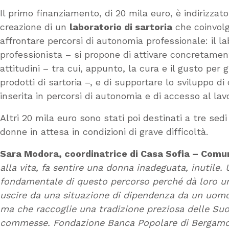
Il primo finanziamento, di 20 mila euro, è indirizzat
creazione di un
laboratorio di sartoria
che coinvolg
affrontare percorsi di autonomia professionale: il l
professionista – si propone di attivare concretament
attitudini – tra cui, appunto, la cura e il gusto per g
prodotti di sartoria –, e di supportare lo sviluppo
inserita in percorsi di autonomia e di accesso al lavo
Altri 20 mila euro sono stati poi destinati a tre sed
donne in attesa in condizioni di grave difficoltà.
Sara Modora, coordinatrice di Casa Sofia – Comuni
alla vita, fa sentire una donna inadeguata, inutile. 
fondamentale di questo percorso perché dà loro u
uscire da una situazione di dipendenza da un uom
ma che raccoglie una tradizione preziosa delle Su
commesse. Fondazione Banca Popolare di Bergamo h