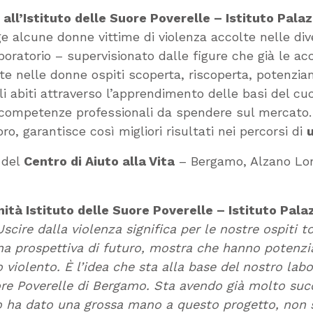
o
all’Istituto delle Suore Poverelle – Istituto Pal
e alcune donne vittime di violenza accolte nelle dive
aboratorio – supervisionato dalle figure che già le 
e nelle donne ospiti scoperta, riscoperta, potenziam
li abiti attraverso l’apprendimento delle basi del cucit
 di competenze professionali da spendere sul mercato
ro, garantisce così migliori risultati nei percorsi di
u
i del
Centro di Aiuto alla Vita
– Bergamo, Alzano Lomb
tà Istituto delle Suore Poverelle – Istituto Pala
Uscire dalla violenza significa per le nostre ospiti t
na prospettiva di futuro, mostra che hanno potenz
o violento.
È l’idea che sta alla base del nostro labo
ore Poverelle di Bergamo. Sta avendo già molto suc
a dato una grossa mano a questo progetto, non so