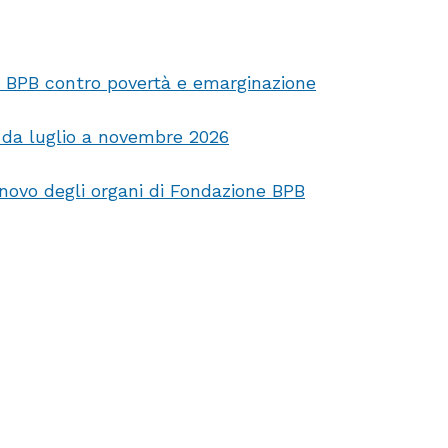
nto
ione
e BPB contro povertà e emarginazione
re
, da luglio a novembre 2026
mo
nnovo degli organi di Fondazione BPB
a