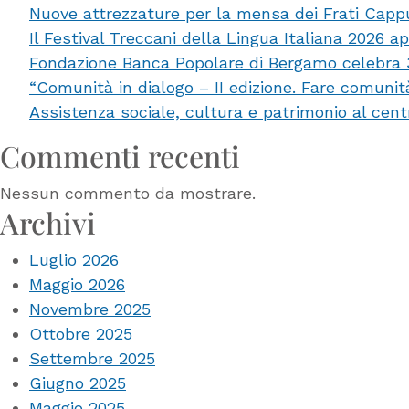
Nuove attrezzature per la mensa dei Frati Capp
Fondazione
Il Festival Treccani della Lingua Italiana 2026 a
Bpb
Fondazione Banca Popolare di Bergamo celebra 35 
10
“Comunità in dialogo – II edizione. Fare comuni
mila
Assistenza sociale, cultura e patrimonio al cent
euro
ai
Commenti recenti
Cre
bergamaschi
Nessun commento da mostrare.
per
Archivi
la
Luglio 2026
promozione
Maggio 2026
dello
Novembre 2025
sport
Ottobre 2025
insieme
Settembre 2025
al
Giugno 2025
CSI
Maggio 2025