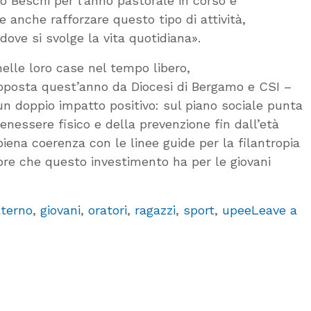
o Beschi per l’anno pastorale in corso e
anche rafforzare questo tipo di attività,
dove si svolge la vita quotidiana».
nelle loro case nel tempo libero,
 proposta quest’anno da Diocesi di Bergamo e CSI –
un doppio impatto positivo: sul piano sociale punta
benessere fisico e della prevenzione fin dall’età
ena coerenza con le linee guide per la filantropia
alore che questo investimento ha per le giovani
terno
,
giovani
,
oratori
,
ragazzi
,
sport
,
upee
Leave a