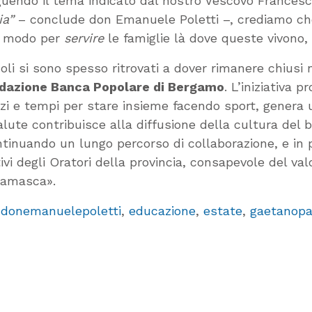
guendo il tema indicato dal nostro Vescovo Francesc
ia”
– conclude don Emanuele Poletti –, crediamo che 
un modo per
servire
le famiglie là dove queste vivono, 
oli si sono spesso ritrovati a dover rimanere chiusi 
ndazione Banca Popolare di Bergamo
. L’iniziativa
zi e tempi per stare insieme facendo sport, genera 
alute contribuisce alla diffusione della cultura del 
inuando un lungo percorso di collaborazione, e in pi
tivi degli Oratori della provincia, consapevole del v
rgamasca».
,
donemanuelepoletti
,
educazione
,
estate
,
gaetanopa