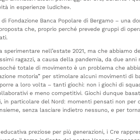
ività in esperienze ludiche».
buto di Fondazione Banca Popolare di Bergamo – una d
a proposta che, proprio perché prevede gruppi di oper
ti.
a sperimentare nell’estate 2021, ma che abbiamo de
ssimi ragazzi, a causa della pandemia, da due anni
essoché totale di movimento è un problema che abb
zazione motoria” per stimolare alcuni movimenti di ba
rre a loro volta – tanti giochi: non i giochi di squa
collaborativi e meno competitivi. Giochi dunque basat
pei, in particolare del Nord: momenti pensati non pe
nsieme, senza lasciare indietro nessuno, e per tornare
educativa preziose per più generazioni, i Cre rappr