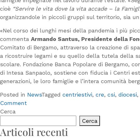
famiglie impegnate nel lavoro durante l’estate. «Se
cioè
“Servire le vita dove la vita accade – la Famigl
organizzandole in piccoli gruppi sul territorio, sia 
«Nel corso dei lunghi mesi della pandemia i più picc
commenta
Armando Santus, Presidente della Fo
Comitato di Bergamo, attraverso la creazione di spa
a ricostruire legami e su quello della tutela della s
scolare. Fondazione Banca Popolare di Bergamo, cont
di Intesa Sanpaolo, sostiene con fiducia i Centri es
generazioni, le loro famiglie e l’intera comunità be
Posted in
News
Tagged
centriestivi
,
cre
,
csi
,
diocesi
on
Comment
Centri
Cerca
estivi
Cerca
2022,
Articoli recenti
da