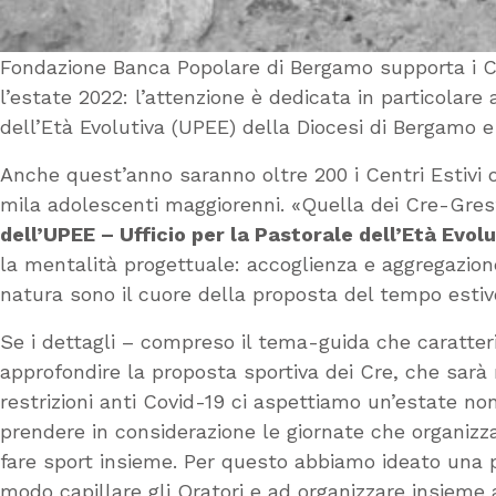
Fondazione Banca Popolare di Bergamo supporta i Cre-
l’estate 2022: l’attenzione è dedicata in particolare 
dell’Età Evolutiva (UPEE) della Diocesi di Bergamo e
Anche quest’anno saranno oltre 200 i Centri Estivi o
mila adolescenti maggiorenni. «Quella dei Cre-Gres
dell’UPEE – Ufficio per la Pastorale dell’Età Evol
la mentalità progettuale: accoglienza e aggregazione,
natura sono il cuore della proposta del tempo esti
Se i dettagli – compreso il tema-guida che caratteri
approfondire la proposta sportiva dei Cre, che sarà ri
restrizioni anti Covid-19 ci aspettiamo un’estate 
prendere in considerazione le giornate che organizzav
fare sport insieme. Per questo abbiamo ideato una pr
modo capillare gli Oratori e ad organizzare insieme a