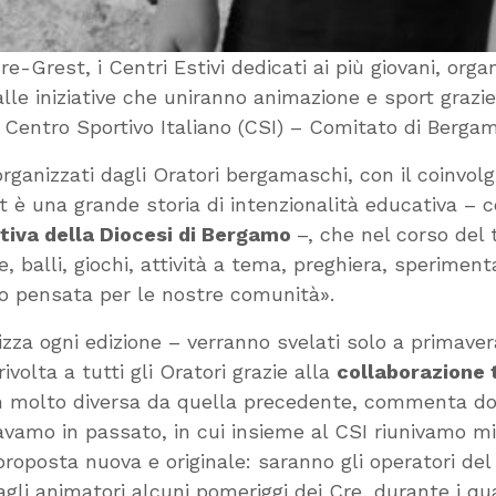
Grest, i Centri Estivi dedicati ai più giovani, organ
alle iniziative che uniranno animazione e sport grazie
 Centro Sportivo Italiano (CSI) – Comitato di Bergam
rganizzati dagli Oratori bergamaschi, con il coinvol
t è una grande storia di intenzionalità educativa 
utiva della Diocesi di Bergamo
–, che nel corso del 
 balli, giochi, attività a tema, preghiera, speriment
vo pensata per le nostre comunità».
zza ogni edizione – verranno svelati solo a primavera
volta a tutti gli Oratori grazie alla
collaborazione t
non molto diversa da quella precedente, commenta d
amo in passato, in cui insieme al CSI riunivamo migli
oposta nuova e originale: saranno gli operatori del 
gli animatori alcuni pomeriggi dei Cre, durante i qual