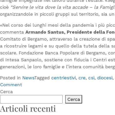
famiglie impegnate nel lavoro durante l’estate. «Se
cioè
“Servire le vita dove la vita accade – la Famigl
organizzandole in piccoli gruppi sul territorio, sia 
«Nel corso dei lunghi mesi della pandemia i più picc
commenta
Armando Santus, Presidente della Fo
Comitato di Bergamo, attraverso la creazione di spa
a ricostruire legami e su quello della tutela della s
scolare. Fondazione Banca Popolare di Bergamo, cont
di Intesa Sanpaolo, sostiene con fiducia i Centri es
generazioni, le loro famiglie e l’intera comunità be
Posted in
News
Tagged
centriestivi
,
cre
,
csi
,
diocesi
on
Comment
Centri
Cerca
estivi
Cerca
2022,
Articoli recenti
da