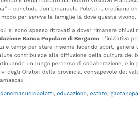
guendo il tema indicato dal nostro Vescovo Francesc
ia”
– conclude don Emanuele Poletti –, crediamo che 
un modo per
servire
le famiglie là dove queste vivono, 
oli si sono spesso ritrovati a dover rimanere chiusi 
ndazione Banca Popolare di Bergamo
. L’iniziativa
zi e tempi per stare insieme facendo sport, genera 
alute contribuisce alla diffusione della cultura del 
inuando un lungo percorso di collaborazione, e in pi
tivi degli Oratori della provincia, consapevole del v
rgamasca».
,
donemanuelepoletti
,
educazione
,
estate
,
gaetanopa