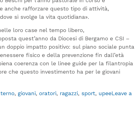
o Beschi per l’anno pastorale in corso e
anche rafforzare questo tipo di attività,
dove si svolge la vita quotidiana».
nelle loro case nel tempo libero,
 proposta quest’anno da Diocesi di Bergamo e CSI –
un doppio impatto positivo: sul piano sociale punta
benessere fisico e della prevenzione fin dall’età
ena coerenza con le linee guide per la filantropia
alore che questo investimento ha per le giovani
terno
,
giovani
,
oratori
,
ragazzi
,
sport
,
upee
Leave a