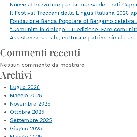
Nuove attrezzature per la mensa dei Frati Capp
Fondazione
Il Festival Treccani della Lingua Italiana 2026 a
Bpb
Fondazione Banca Popolare di Bergamo celebra 35 
10
“Comunità in dialogo – II edizione. Fare comuni
mila
Assistenza sociale, cultura e patrimonio al cent
euro
ai
Commenti recenti
Cre
bergamaschi
Nessun commento da mostrare.
per
Archivi
la
Luglio 2026
promozione
Maggio 2026
dello
Novembre 2025
sport
Ottobre 2025
insieme
Settembre 2025
al
Giugno 2025
CSI
Maggio 2025