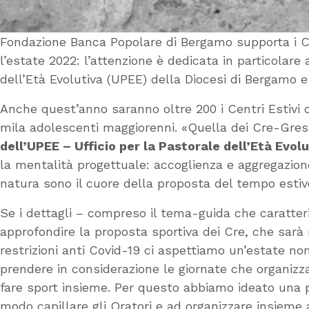
Fondazione Banca Popolare di Bergamo supporta i Cre-
l’estate 2022: l’attenzione è dedicata in particolare 
dell’Età Evolutiva (UPEE) della Diocesi di Bergamo e
Anche quest’anno saranno oltre 200 i Centri Estivi o
mila adolescenti maggiorenni. «Quella dei Cre-Gres
dell’UPEE – Ufficio per la Pastorale dell’Età Evol
la mentalità progettuale: accoglienza e aggregazione,
natura sono il cuore della proposta del tempo esti
Se i dettagli – compreso il tema-guida che caratteri
approfondire la proposta sportiva dei Cre, che sarà ri
restrizioni anti Covid-19 ci aspettiamo un’estate 
prendere in considerazione le giornate che organizzav
fare sport insieme. Per questo abbiamo ideato una pr
modo capillare gli Oratori e ad organizzare insieme a