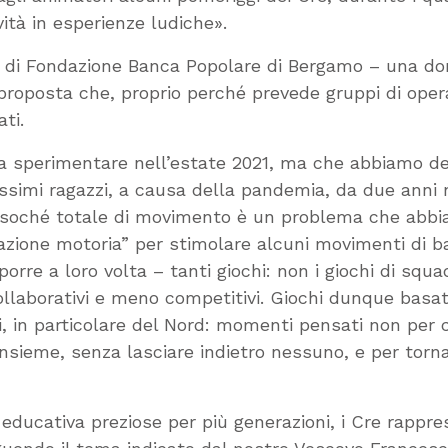
ività in esperienze ludiche».
buto di Fondazione Banca Popolare di Bergamo – una d
a proposta che, proprio perché prevede gruppi di oper
ti.
a sperimentare nell’estate 2021, ma che abbiamo de
ssimi ragazzi, a causa della pandemia, da due anni
essoché totale di movimento è un problema che abb
zazione motoria” per stimolare alcuni movimenti di ba
rre a loro volta – tanti giochi: non i giochi di squa
collaborativi e meno competitivi. Giochi dunque basat
pei, in particolare del Nord: momenti pensati non pe
nsieme, senza lasciare indietro nessuno, e per tornare
educativa preziose per più generazioni, i Cre rappr