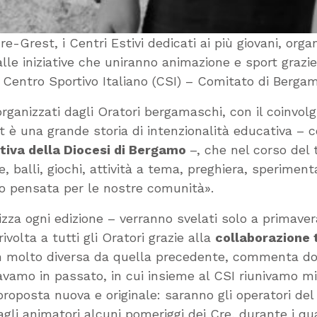
Grest, i Centri Estivi dedicati ai più giovani, organ
alle iniziative che uniranno animazione e sport grazie
 Centro Sportivo Italiano (CSI) – Comitato di Bergam
rganizzati dagli Oratori bergamaschi, con il coinvol
t è una grande storia di intenzionalità educativa 
utiva della Diocesi di Bergamo
–, che nel corso del 
 balli, giochi, attività a tema, preghiera, speriment
vo pensata per le nostre comunità».
zza ogni edizione – verranno svelati solo a primavera
volta a tutti gli Oratori grazie alla
collaborazione t
non molto diversa da quella precedente, commenta d
amo in passato, in cui insieme al CSI riunivamo migli
oposta nuova e originale: saranno gli operatori del 
gli animatori alcuni pomeriggi dei Cre, durante i qual