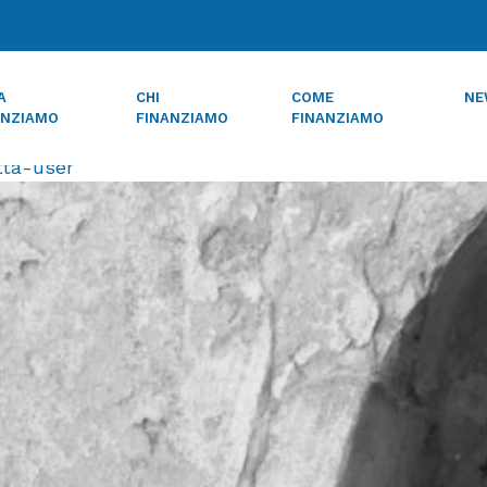
one Bpb 10 mila euro ai Cre be
A
CHI
COME
NE
ANZIAMO
FINANZIAMO
FINANZIAMO
tta-user