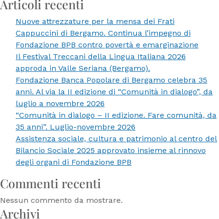
Articoli recenti
da
Nuove attrezzature per la mensa dei Frati
Fon
Cappuccini di Bergamo. Continua l’impegno di
Bpb
Fondazione BPB contro povertà e emarginazione
10
Il Festival Treccani della Lingua Italiana 2026
mil
approda in Valle Seriana (Bergamo).
eur
Fondazione Banca Popolare di Bergamo celebra 35
ai
anni. Al via la II edizione di “Comunità in dialogo”, da
Cre
luglio a novembre 2026
ber
“Comunità in dialogo – II edizione. Fare comunità, da
per
35 anni”. Luglio-novembre 2026
la
Assistenza sociale, cultura e patrimonio al centro del
pro
Bilancio Sociale 2025 approvato insieme al rinnovo
dell
degli organi di Fondazione BPB
spor
ins
Commenti recenti
al
CSI
Nessun commento da mostrare.
Archivi