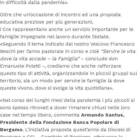
in difficoltà dalla pandemia».
Oltre che un’occasione di incontro ed una proposta
educativa preziose per più generazioni,
i Cre rappresentano anche un servizio importante per le
famiglie impegnate nel lavoro durante l’estate.
«Seguendo il tema indicato dal nostro Vescovo Francesco
Beschi per l’anno pastorale in corso e cioè
“Servire le vita
dove la vita accade – la Famiglia”
– conclude don
Emanuele Poletti –, crediamo che anche rafforzare
questo tipo di attività, organizzandole in piccoli gruppi sul
territorio, sia un modo per
servire
le famiglie là dove
queste vivono, dove si svolge la vita quotidiana».
«Nel corso dei lunghi mesi della pandemia i più piccoli si
sono spesso ritrovati a dover rimanere chiusi nelle loro
case nel tempo libero, commenta
Armando Santus,
Presidente della Fondazione Banca Popolare di
Bergamo
. L’iniziativa proposta quest’anno da Diocesi di
Bergamo e CSI – Comitato di Bergamo, attraverso la