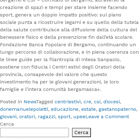
creazione di spazi e tempi per stare insieme facendo
sport, genera un doppio impatto positivo: sul piano
sociale punta a ricostruire legami e su quello della tutela
della salute contribuisce alla diffusione della cultura del
benessere fisico e della prevenzione fin dall’età scolare.
Fondazione Banca Popolare di Bergamo, continuando un
lungo percorso di collaborazione, e in piena coerenza con
le linee guide per la filantropia di Intesa Sanpaolo,
sostiene con fiducia i Centri estivi degli Oratori della
provincia, consapevole del valore che questo
investimento ha per le giovani generazioni, le loro
famiglie e l’intera comunità bergamasca».
Posted in
News
Tagged
centriestivi
,
cre
,
csi
,
diocesi
,
donemanuelepoletti
,
educazione
,
estate
,
gaetanopaterno
,
on
giovani
,
oratori
,
ragazzi
,
sport
,
upee
Leave a Comment
Cent
Cerca
estiv
Cerca
2022