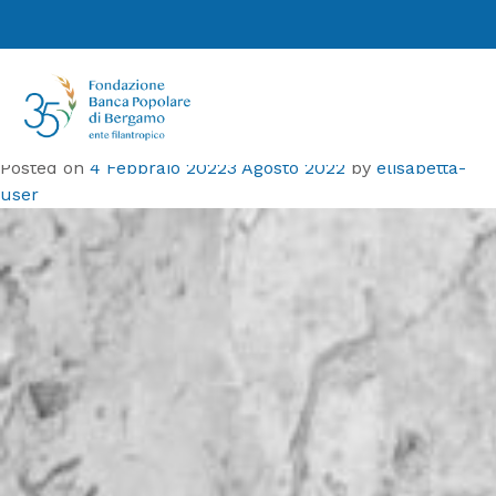
Tag:
gaetanopaterno
Centri estivi 2022, da Fondazione Bpb
10 mila euro ai Cre bergamaschi per la
promozione dello sport insieme al CSI
Posted on
4 Febbraio 2022
3 Agosto 2022
by
elisabetta-
user