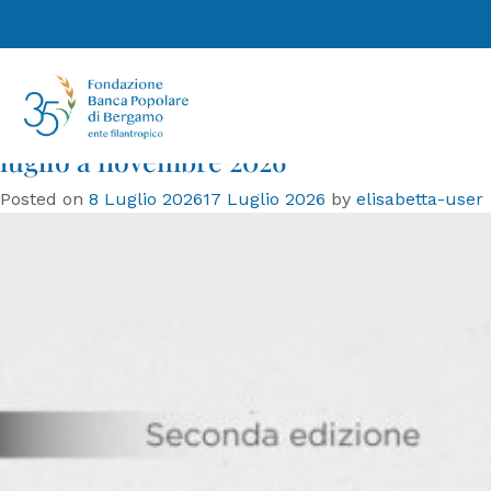
Tag:
educazione
Fondazione Banca Popolare di
Bergamo celebra 35 anni. Al via la II
edizione di “Comunità in dialogo”, da
luglio a novembre 2026
Posted on
8 Luglio 2026
17 Luglio 2026
by
elisabetta-user