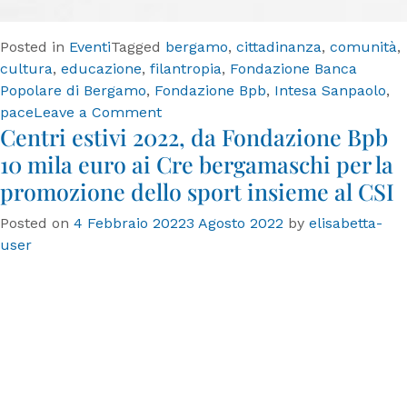
Posted in
Eventi
Tagged
bergamo
,
cittadinanza
,
comunità
,
cultura
,
educazione
,
filantropia
,
Fondazione Banca
Popolare di Bergamo
,
Fondazione Bpb
,
Intesa Sanpaolo
,
on
pace
Leave a Comment
Centri estivi 2022, da Fondazione Bpb
“Comunità
in
10 mila euro ai Cre bergamaschi per la
dialogo
promozione dello sport insieme al CSI
–
II
Posted on
4 Febbraio 2022
3 Agosto 2022
by
elisabetta-
edizione.
user
Fare
comunità,
da
35
anni”.
Luglio-
novembre