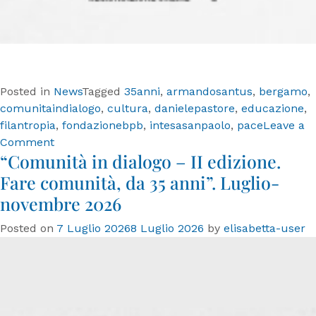
Posted in
News
Tagged
35anni
,
armandosantus
,
bergamo
,
comunitaindialogo
,
cultura
,
danielepastore
,
educazione
,
filantropia
,
fondazionebpb
,
intesasanpaolo
,
pace
Leave a
on
Comment
“Comunità in dialogo – II edizione.
Fondazione
Banca
Fare comunità, da 35 anni”. Luglio-
Popolare
novembre 2026
di
Bergamo
Posted on
7 Luglio 2026
8 Luglio 2026
by
elisabetta-user
celebra
35
anni.
Al
via