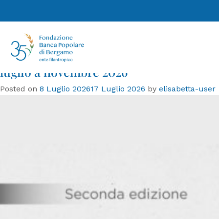
Tag:
filantropia
Fondazione Banca Popolare di
Bergamo celebra 35 anni. Al via la II
edizione di “Comunità in dialogo”, da
luglio a novembre 2026
Posted on
8 Luglio 2026
17 Luglio 2026
by
elisabetta-user