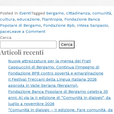
Posted in
Eventi
Tagged
bergamo
,
cittadinanza
,
comunità
,
cultura
,
educazione
,
filantropia
,
Fondazione Banca
Popolare di Bergamo
,
Fondazione Bpb
,
Intesa Sanpaolo
,
on
pace
Leave a Comment
“Comunità
Cerca
in
Cerca
dialogo
Articoli recenti
–
Nuove attrezzature per la mensa dei Frati
II
Cappuccini di Bergamo. Continua l’impegno di
edizione.
Fondazione BPB contro povertà e emarginazione
Fare
Il Festival Treccani della Lingua Italiana 2026
comunità,
approda in Valle Seriana (Bergamo).
da
Fondazione Banca Popolare di Bergamo celebra 35
35
anni. Al via la II edizione di “Comunità in dialogo”, da
anni”.
luglio a novembre 2026
Luglio-
“Comunità in dialogo – II edizione. Fare comunità, da
novembre