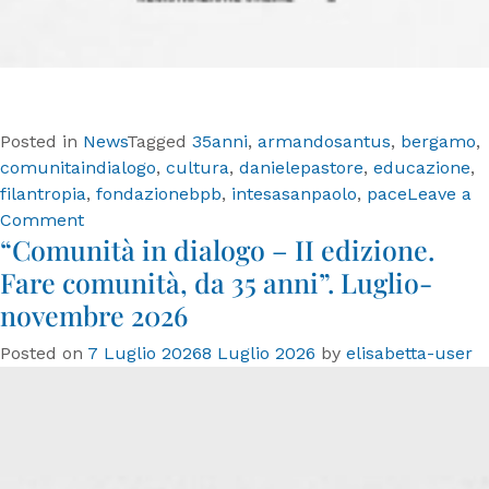
Posted in
News
Tagged
35anni
,
armandosantus
,
bergamo
,
comunitaindialogo
,
cultura
,
danielepastore
,
educazione
,
filantropia
,
fondazionebpb
,
intesasanpaolo
,
pace
Leave a
on
Comment
“Comunità in dialogo – II edizione.
Fondazione
Banca
Fare comunità, da 35 anni”. Luglio-
Popolare
novembre 2026
di
Bergamo
Posted on
7 Luglio 2026
8 Luglio 2026
by
elisabetta-user
celebra
35
anni.
Al
via