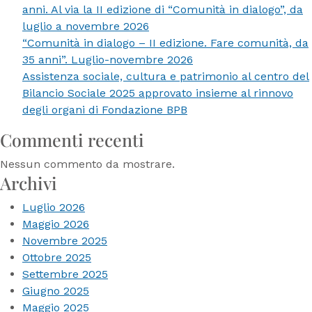
anni. Al via la II edizione di “Comunità in dialogo”, da
la
luglio a novembre 2026
II
“Comunità in dialogo – II edizione. Fare comunità, da
edizione
35 anni”. Luglio-novembre 2026
di
Assistenza sociale, cultura e patrimonio al centro del
“Comunità
Bilancio Sociale 2025 approvato insieme al rinnovo
in
degli organi di Fondazione BPB
dialogo”,
da
Commenti recenti
luglio
a
Nessun commento da mostrare.
Archivi
novembre
2026
Luglio 2026
Maggio 2026
Novembre 2025
Ottobre 2025
Settembre 2025
Giugno 2025
Maggio 2025