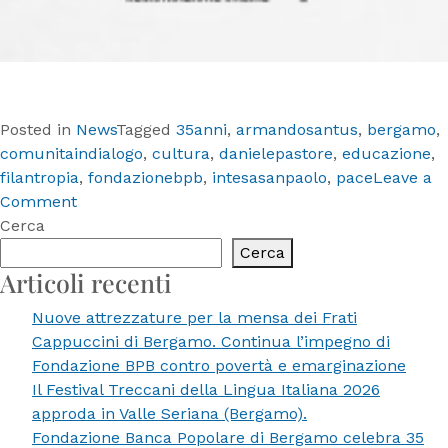
Posted in
News
Tagged
35anni
,
armandosantus
,
bergamo
,
comunitaindialogo
,
cultura
,
danielepastore
,
educazione
,
filantropia
,
fondazionebpb
,
intesasanpaolo
,
pace
Leave a
on
Comment
Fondazione
Cerca
Banca
Cerca
Popolare
Articoli recenti
di
Nuove attrezzature per la mensa dei Frati
Bergamo
Cappuccini di Bergamo. Continua l’impegno di
celebra
Fondazione BPB contro povertà e emarginazione
35
Il Festival Treccani della Lingua Italiana 2026
anni.
approda in Valle Seriana (Bergamo).
Al
Fondazione Banca Popolare di Bergamo celebra 35
via