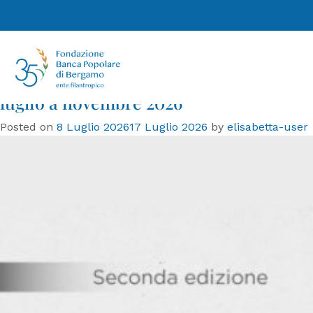
Tag:
35anni
Fondazione Banca Popolare di
Bergamo celebra 35 anni. Al via la II
edizione di “Comunità in dialogo”, da
luglio a novembre 2026
Posted on
8 Luglio 2026
17 Luglio 2026
by
elisabetta-user