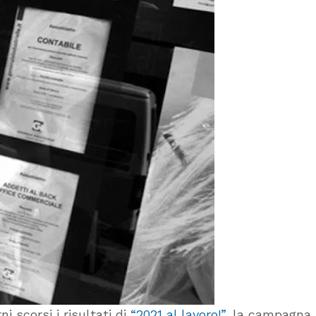
ni scorsi i risultati di
“2021 al lavoro!”
, la campagna