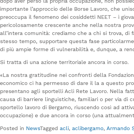
dopo aver perso la propria occupazione, non possied
importante l’approccio delle Borse Lavoro, che unisce
preoccupa il fenomeno dei cosiddetti NEET – i giova
pericolosamente crescente anche nella nostra provi
all’intera comunità: crediamo che a chi si trova, di f
stesso tempo, supportare questa fase particolarmente
di più ampie forme di vulnerabilità e, dunque, a rende
Si tratta di una azione territoriale ancora in corso.
«La nostra gratitudine nei confronti della Fondazi
economico ci ha permesso di dare il la a questo prog
presentano agli sportelli Acli Rete Lavoro. Nella fat
causa di barriere linguistiche, familiari o per via d
sportello lavoro di Bergamo, riuscendo così ad atti
occupazione) e due ancora in corso (una attualmente 
Posted in
News
Tagged
acli
,
aclibergamo
,
Armando 