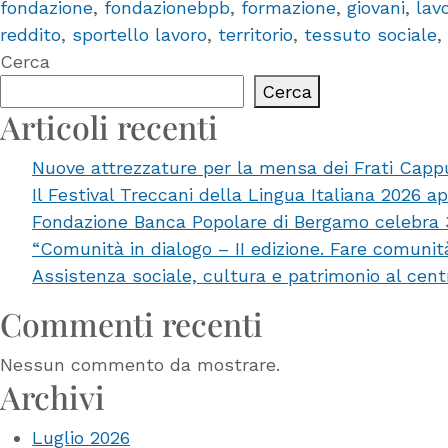
fondazione
,
fondazionebpb
,
formazione
,
giovani
,
lav
reddito
,
sportello lavoro
,
territorio
,
tessuto sociale
,
Cerca
Cerca
Articoli recenti
Nuove attrezzature per la mensa dei Frati Capp
Il Festival Treccani della Lingua Italiana 2026 a
Fondazione Banca Popolare di Bergamo celebra 35 
“Comunità in dialogo – II edizione. Fare comuni
Assistenza sociale, cultura e patrimonio al cent
Commenti recenti
Nessun commento da mostrare.
Archivi
Luglio 2026