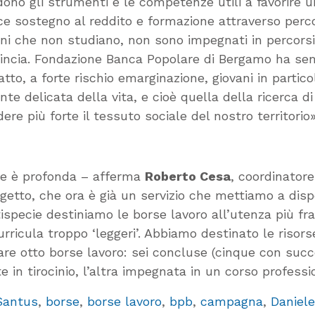
ono gli strumenti e le competenze utili a favorire 
 sostegno al reddito e formazione attraverso percorsi
ni che non studiano, non sono impegnati in percorsi
ncia. Fondazione Banca Popolare di Bergamo ha semp
atto, a forte rischio emarginazione, giovani in partico
 delicata della vita, e cioè quella della ricerca di
re più forte il tessuto sociale del nostro territorio»
one è profonda – afferma
Roberto Cesa
, coordinatore
etto, che ora è già un servizio che mettiamo a dispo
tispecie destiniamo le borse lavoro all’utenza più fr
i curricula troppo ‘leggeri’. Abbiamo destinato le ri
vare otto borse lavoro: sei concluse (cinque con su
in tirocinio, l’altra impegnata in un corso professi
Santus
,
borse
,
borse lavoro
,
bpb
,
campagna
,
Daniele