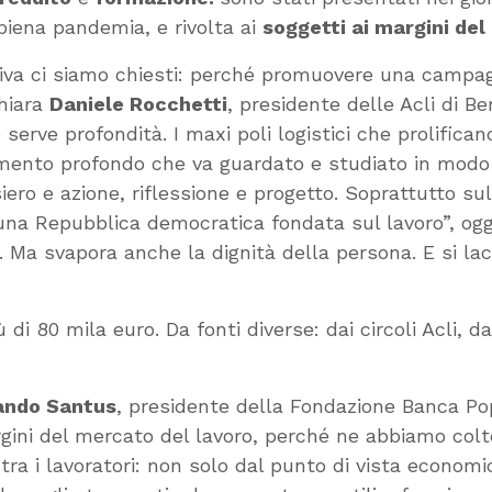
piena pandemia, e rivolta ai
soggetti ai margini del
tiva ci siamo chiesti: perché promuovere una campag
chiara
Daniele Rocchetti
, presidente delle Acli di B
e serve profondità. I maxi poli logistici che prolifi
ento profondo che va guardato e studiato in modo ap
ro e azione, riflessione e progetto. Soprattutto sul
 è una Repubblica democratica fondata sul lavoro”, ogg
. Ma svapora anche la dignità della persona. E si lac
 80 mila euro. Da fonti diverse: dai circoli Acli, da
ndo Santus
, presidente della Fondazione Banca Po
rgini del mercato del lavoro, perché ne abbiamo colto
 tra i lavoratori: non solo dal punto di vista econom