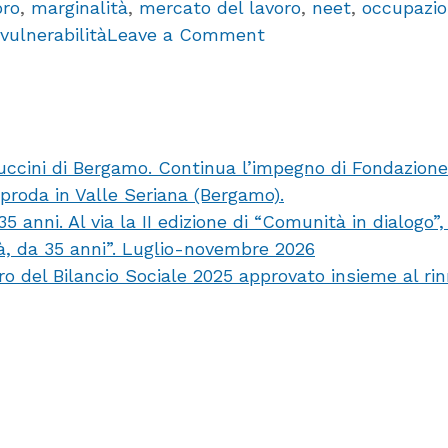
oro
,
marginalità
,
mercato del lavoro
,
neet
,
occupazi
on
vulnerabilità
Leave a Comment
Campagna
“2021
al
lavoro”,
uccini di Bergamo. Continua l’impegno di Fondazion
il
pproda in Valle Seriana (Bergamo).
sostegno
anni. Al via la II edizione di “Comunità in dialogo”
di
tà, da 35 anni”. Luglio-novembre 2026
Fondazione
ro del Bilancio Sociale 2025 approvato insieme al ri
BPB
per
le
Borse
Lavoro
ACLI