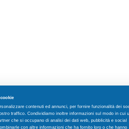
 cookie
rsonalizzare contenuti ed annunci, per fornire funzionalità dei soc
ostro traffico. Condividiamo inoltre informazioni sul modo in cui u
partner che si occupano di analisi dei dati web, pubblicità e social
combinarle con altre informazioni che ha fornito loro o che hanno
Sede Legale
M
3420624773