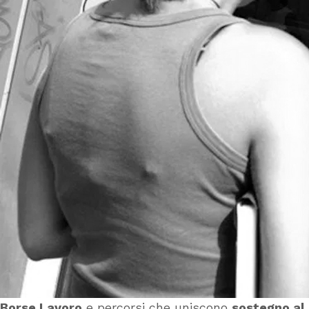
Borse Lavoro
e percorsi che uniscono
sostegno al 