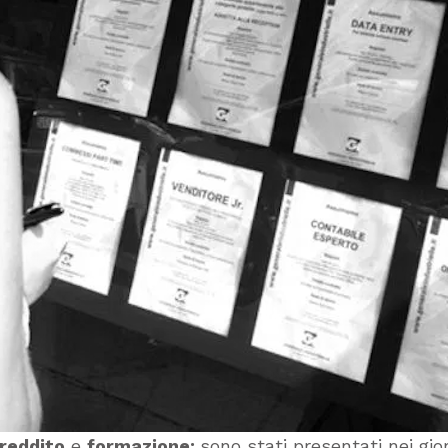
reddito
e
formazione:
sono stati presentati nei gior