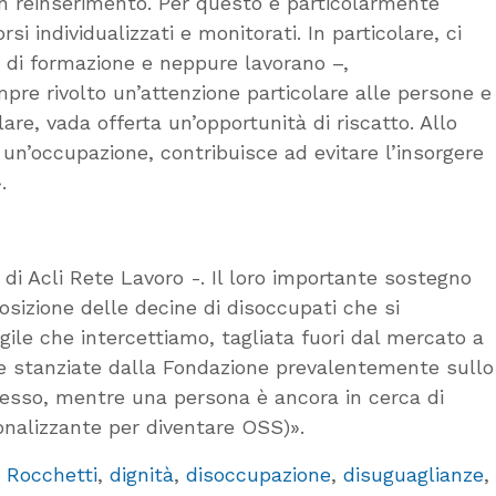
un reinserimento. Per questo è particolarmente
 individualizzati e monitorati. In particolare, ci
 di formazione e neppure lavorano –,
re rivolto un’attenzione particolare alle persone e
lare, vada offerta un’opportunità di riscatto. Allo
 un’occupazione, contribuisce ad evitare l’insorgere
.
 di Acli Rete Lavoro -. Il loro importante sostegno
sizione delle decine di disoccupati che si
agile che intercettiamo, tagliata fuori dal mercato a
sorse stanziate dalla Fondazione prevalentemente sullo
ccesso, mentre una persona è ancora in cerca di
onalizzante per diventare OSS)».
 Rocchetti
,
dignità
,
disoccupazione
,
disuguaglianze
,