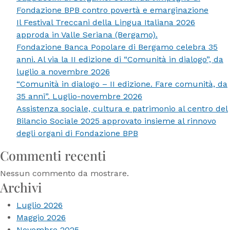
Fondazione BPB contro povertà e emarginazione
di
Il Festival Treccani della Lingua Italiana 2026
Fondazione
approda in Valle Seriana (Bergamo).
BPB
Fondazione Banca Popolare di Bergamo celebra 35
per
anni. Al via la II edizione di “Comunità in dialogo”, da
le
luglio a novembre 2026
Borse
“Comunità in dialogo – II edizione. Fare comunità, da
Lavoro
35 anni”. Luglio-novembre 2026
ACLI
Assistenza sociale, cultura e patrimonio al centro del
Bilancio Sociale 2025 approvato insieme al rinnovo
degli organi di Fondazione BPB
Commenti recenti
Nessun commento da mostrare.
Archivi
Luglio 2026
Maggio 2026
Novembre 2025