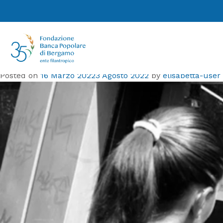
Tag:
disuguaglianze
Campagna “2021 al lavoro”, il sostegno
di Fondazione BPB per le Borse Lavoro
ACLI
Posted on
16 Marzo 2022
3 Agosto 2022
by
elisabetta-user