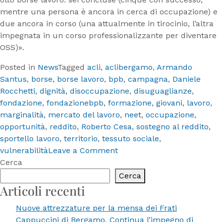
mentre una persona è ancora in cerca di occupazione) e
due ancora in corso (una attualmente in tirocinio, l’altra
impegnata in un corso professionalizzante per diventare
OSS)».
Posted in
News
Tagged
acli
,
aclibergamo
,
Armando
Santus
,
borse
,
borse lavoro
,
bpb
,
campagna
,
Daniele
Rocchetti
,
dignità
,
disoccupazione
,
disuguaglianze
,
fondazione
,
fondazionebpb
,
formazione
,
giovani
,
lavoro
,
marginalità
,
mercato del lavoro
,
neet
,
occupazione
,
opportunità
,
reddito
,
Roberto Cesa
,
sostegno al reddito
,
sportello lavoro
,
territorio
,
tessuto sociale
,
on
vulnerabilità
Leave a Comment
Campagna
Cerca
“2021
Cerca
al
Articoli recenti
lavoro”,
Nuove attrezzature per la mensa dei Frati
il
Cappuccini di Bergamo. Continua l’impegno di
sostegno