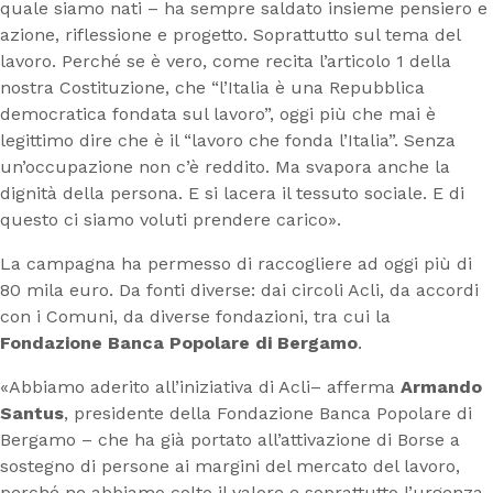
quale siamo nati – ha sempre saldato insieme pensiero e
azione, riflessione e progetto. Soprattutto sul tema del
lavoro. Perché se è vero, come recita l’articolo 1 della
nostra Costituzione, che “l’Italia è una Repubblica
democratica fondata sul lavoro”, oggi più che mai è
legittimo dire che è il “lavoro che fonda l’Italia”. Senza
un’occupazione non c’è reddito. Ma svapora anche la
dignità della persona. E si lacera il tessuto sociale. E di
questo ci siamo voluti prendere carico».
La campagna ha permesso di raccogliere ad oggi più di
80 mila euro. Da fonti diverse: dai circoli Acli, da accordi
con i Comuni, da diverse fondazioni, tra cui la
Fondazione Banca Popolare di Bergamo
.
«Abbiamo aderito all’iniziativa di Acli– afferma
Armando
Santus
, presidente della Fondazione Banca Popolare di
Bergamo – che ha già portato all’attivazione di Borse a
sostegno di persone ai margini del mercato del lavoro,
perché ne abbiamo colto il valore e soprattutto l’urgenza.