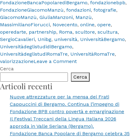
FondazioneBancaPopolarediBergamo
,
fondazionebpb
,
FondazioneGiacomoManzù
,
fondazioni
,
fotografie
,
GiacomoManzù
,
GiuliaManzoni
,
Manzù
,
MassimilianoFiorucci
,
Novecento
,
online
,
opere
,
operedarte
,
partnership
,
Roma
,
scultore
,
scultura
,
SergioCavalieri
,
Unibg
,
università
,
UniversitàBergamo
,
UniversitàdeglistudidiBergamo
,
UniversitàdeglistudiRomaTre
,
UniversitàRomaTre
,
on
valorizzazione
Leave a Comment
Giacomo
Cerca
Manzù,
Cerca
presentato
Articoli recenti
il
Nuove attrezzature per la mensa dei Frati
primo
Cappuccini di Bergamo. Continua l’impegno di
catalogo
Fondazione BPB contro povertà e emarginazione
digitale
Il Festival Treccani della Lingua Italiana 2026
ragionato
approda in Valle Seriana (Bergamo).
Fondazione Banca Popolare di Bergamo celebra 35