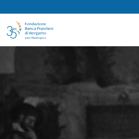
Tag:
università
Giacomo Manzù, presentato il primo
catalogo digitale ragionato
Posted on
18 Ottobre 2022
by
elisabetta-user